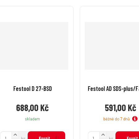
Festool D 27-BSD
Festool AD SDS-plus/F
688,00 Kč
591,00 Kč
běžně do 7 dnů
skladem
N
N
Z
Z
Koupit
Koupit
ks
ks