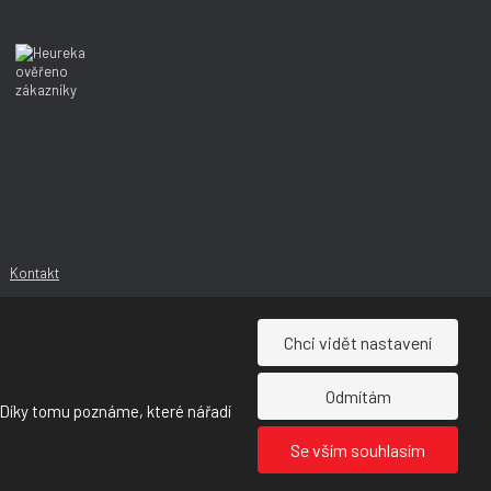
í
í
Kontakt
Chci vidět nastavení
Odmítám
 Díky tomu poznáme, které nářadí
Se vším souhlasím