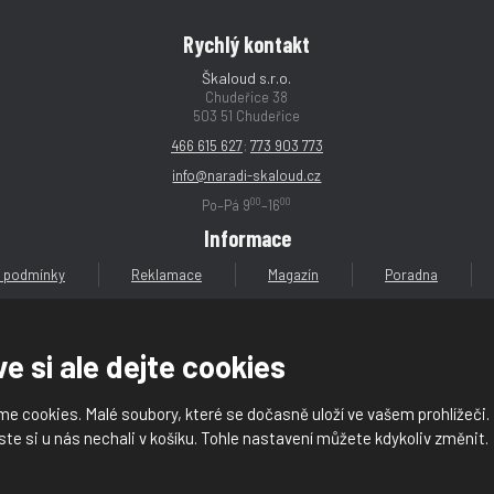
í
í
í
í
Rychlý kontakt
Škaloud s.r.o.
Chudeřice 38
503 51 Chudeřice
466 615 627
;
773 903 773
info@naradi-skaloud.cz
00
00
Po–Pá 9
–16
Informace
 podmínky
Reklamace
Magazín
Poradna
e si ale dejte cookies
e cookies. Malé soubory, které se dočasně uloží ve vašem prohlížeči.
loud s.r.o.
ste si u nás nechali v košíku. Tohle nastavení můžete kdykoliv změnit.
dajů (GDPR)
|
Mapa stránek
|
|
Nastavení cookies