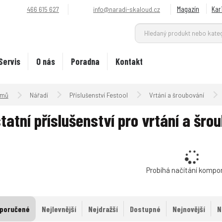
Magazín
Kar
466 615 627
info@naradi-skaloud.cz
Servis
O nás
Poradna
Kontakt
Úvodní strana
Nářadí
Příslušenství Festool
Vrtání a šroubování
tatní příslušenství pro vrtání a šro
Probíhá načítání kompo
poručené
Nejlevnější
Nejdražší
Dostupné
Nejnovější
N