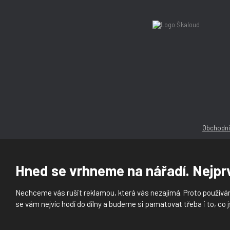
Obchodní
Hned se vrhneme na nářadí. Nejprv
Nechceme vás rušit reklamou, která vás nezajímá. Proto používám
© 2026, Ška
se vám nejvíc hodí do dílny a budeme si pamatovat třeba i to, co j
Prohlášení o přístupnosti
|
Ochrana osobních ú