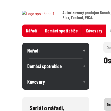
Autorizovaný prodejce Bosch,
Flex, Festool, PICA.
Nářadí
Domácí spotřebiče
Kávovary
Nářadí
Os
Domácí spotřebiče
Kávovary
Do
Seriál o nářadí,