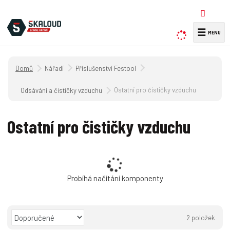
☰
V
y
h
Úvodní strana
Nářadí
Příslušenství Festool
l
e
Ostatní pro čističky vzduchu
Odsávání a čističky vzduchu
d
a
Ostatní pro čističky vzduchu
t
Probíhá načítání komponenty
Ř
2
položek
a
O
T
Ř