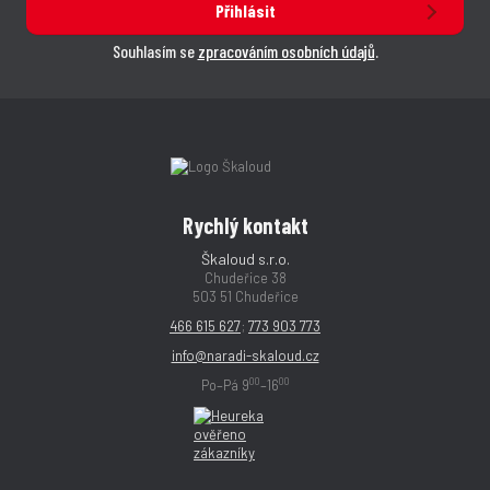
Přihlásit
Souhlasím se
zpracováním osobních údajů
.
Rychlý kontakt
Škaloud s.r.o.
Chudeřice 38
503 51 Chudeřice
466 615 627
;
773 903 773
info@naradi-skaloud.cz
00
00
Po–Pá 9
–16