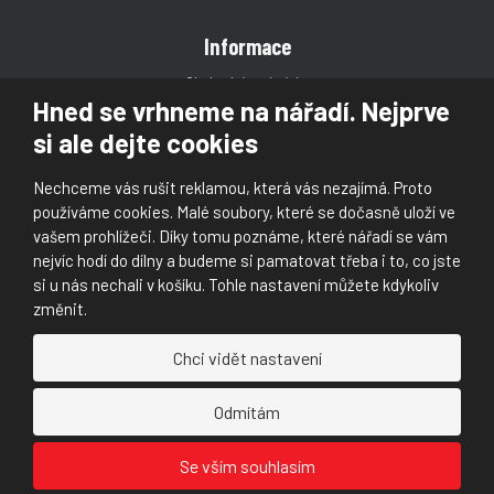
Informace
Obchodní podmínky
Hned se vrhneme na nářadí. Nejprve
Reklamace
si ale dejte cookies
Magazín
Poradna
Nechceme vás rušit reklamou, která vás nezajímá. Proto
Kontakt
používáme cookies. Malé soubory, které se dočasně uloží ve
vašem prohlížeči. Díky tomu poznáme, které nářadí se vám
nejvíc hodí do dílny a budeme si pamatovat třeba i to, co jste
si u nás nechali v košíku. Tohle nastavení můžete kdykoliv
změnit.
© 2026, Škaloud s.r.o.
Chci vidět nastavení
Prohlášení o přístupnosti
|
Ochrana osobních údajů (GDPR)
|
Mapa stránek
|
|
Nastavení cookies
Odmítám
Náš
Náš
Se vším souhlasím