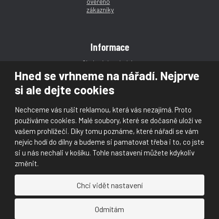
Informace
Obchodní podmínky
Hned se vrhneme na nářadí. Nejprve
Reklamace
si ale dejte cookies
Magazín
Poradna
Nechceme vás rušit reklamou, která vás nezajímá. Proto
Kontakt
používáme cookies. Malé soubory, které se dočasně uloží ve
vašem prohlížeči. Díky tomu poznáme, které nářadí se vám
nejvíc hodí do dílny a budeme si pamatovat třeba i to, co jste
si u nás nechali v košíku. Tohle nastavení můžete kdykoliv
změnit.
© 2026, Škaloud s.r.o.
Chci vidět nastavení
Prohlášení o přístupnosti
|
Ochrana osobních údajů (GDPR)
|
Mapa stránek
|
|
Nastavení cookies
Odmítám
Náš