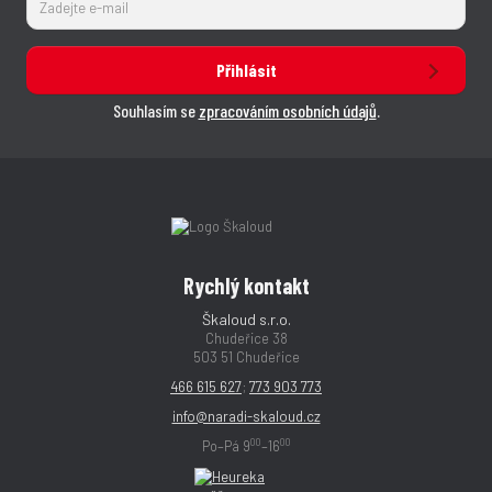
Přihlásit
Souhlasím se
zpracováním osobních údajů
.
Rychlý kontakt
Škaloud s.r.o.
Chudeřice 38
503 51 Chudeřice
466 615 627
;
773 903 773
info@naradi-skaloud.cz
00
00
Po–Pá 9
–16