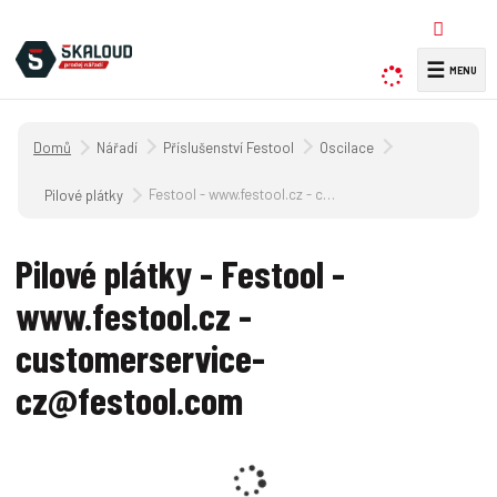
☰
V
y
h
Úvodní strana
Nářadí
Příslušenství Festool
Oscilace
l
e
Festool - www.festool.cz - customerservice-cz@festool.com
Pilové plátky
d
a
Pilové plátky - Festool -
t
www.festool.cz -
customerservice-
cz@festool.com