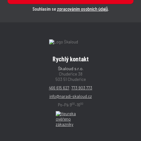
Souhlasím se
zpracováním osobních údajů
.
Rychlý kontakt
Škaloud s.r.o.
Chudeřice 38
503 51 Chudeřice
466 615 627
;
773 903 773
info@naradi-skaloud.cz
00
00
Po–Pá 9
–16