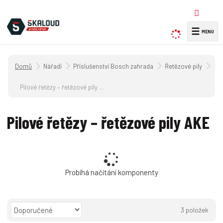
☰
V
y
h
Úvodní strana
Nářadí
Příslušenství Bosch zahrada
Řetězové pily
l
e
Pilové řetězy – řetězové pily AKE
d
a
Pilové řetězy – řetězové pily AKE
t
Probíhá načítání komponenty
Ř
3
položek
a
O
T
Ř