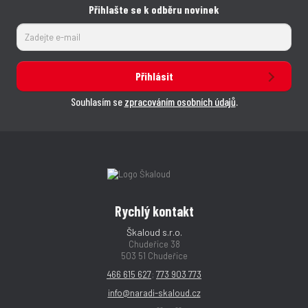
Přihlašte se k odběru novinek
Přihlásit
Souhlasím se
zpracováním osobních údajů
.
Rychlý kontakt
Škaloud s.r.o.
Chudeřice 38
503 51 Chudeřice
466 615 627
;
773 903 773
info@naradi-skaloud.cz