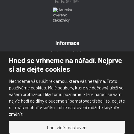
00
00
Po–Pá 9
–16
Informace
Obchodní podmínky
Hned se vrhneme na nářadí. Nejprve
Reklamace
si ale dejte cookies
Magazín
Poradna
Nechceme vás rušit reklamou, která vás nezajímá. Proto
Kontakt
používáme cookies. Malé soubory, které se dočasně uloží ve
vašem prohlížeči. Díky tomu poznáme, které nářadí se vám
nejvíc hodí do dílny a budeme si pamatovat třeba i to, co jste
si u nás nechali v košíku. Tohle nastavení můžete kdykoliv
změnit.
© 2026, Škaloud s.r.o.
Chci vidět nastavení
Prohlášení o přístupnosti
|
Ochrana osobních údajů (GDPR)
|
Mapa stránek