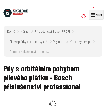
☰
V
y
h
Úvodní strana
Nářadí
Příslušenství Bosch PROFI
l
e
Pilové plátky pro ocasky a řetězy pro pily
Pily s orbitálním pohybem pilového plá
d
a
Bosch příslušenství professional
t
Pily s orbitálním pohybem
pilového plátku - Bosch
příslušenství professional