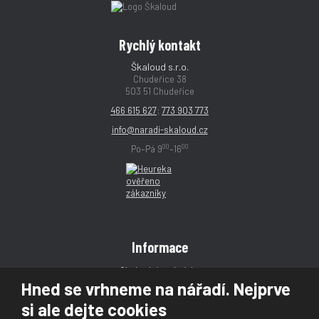
Rychlý kontakt
Škaloud s.r.o.
Chudeřice 38
503 51 Chudeřice
466 615 627
;
773 903 773
info@naradi-skaloud.cz
00
00
Po–Pá 9
–16
Informace
Obchodní podmínky
Hned se vrhneme na nářadí. Nejprve
Reklamace
si ale dejte cookies
Magazín