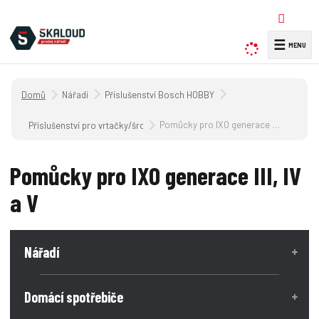
☰
V
y
h
Úvodní strana
Nářadí
Příslušenství Bosch HOBBY
l
e
Pomůcky pro IXO generace III, IV a V
Příslušenství pro vrtačky/šroubováky
d
a
Pomůcky pro IXO generace III, IV
t
a V
Nářadí
Domácí spotřebiče