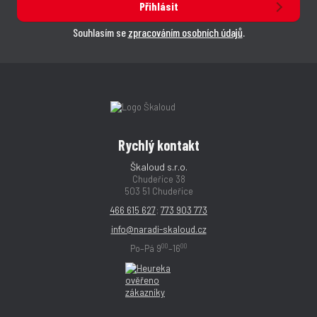
Přihlásit
Souhlasím se
zpracováním osobních údajů
.
Rychlý kontakt
Škaloud s.r.o.
Chudeřice 38
503 51 Chudeřice
466 615 627
;
773 903 773
info@naradi-skaloud.cz
00
00
Po–Pá 9
–16