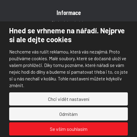
Informace
Obchodní podmínky
Hned se vrhneme na nářadí. Nejprve
Reklamace
si ale dejte cookies
Magazín
Poradna
Nechceme vás rušit reklamou, která vás nezajímá. Proto
Kontakt
používáme cookies. Malé soubory, které se dočasně uloží ve
vašem prohlížeči. Díky tomu poznáme, které nářadí se vám
nejvíc hodí do dílny a budeme si pamatovat třeba i to, co jste
si u nás nechali v košíku. Tohle nastavení můžete kdykoliv
změnit.
© 2026, Škaloud s.r.o.
Chci vidět nastavení
Prohlášení o přístupnosti
|
Ochrana osobních údajů (GDPR)
|
Mapa stránek
|
|
Nastavení cookies
Odmítám
Náš
Náš
Se vším souhlasím