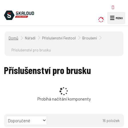
☰
V
y
h
Úvodní strana
Nářadí
Příslušenství Festool
Broušení
l
e
Příslušenství pro brusku
d
a
Příslušenství pro brusku
t
Probíhá načítání komponenty
Ř
16
položek
a
O
T
Ř