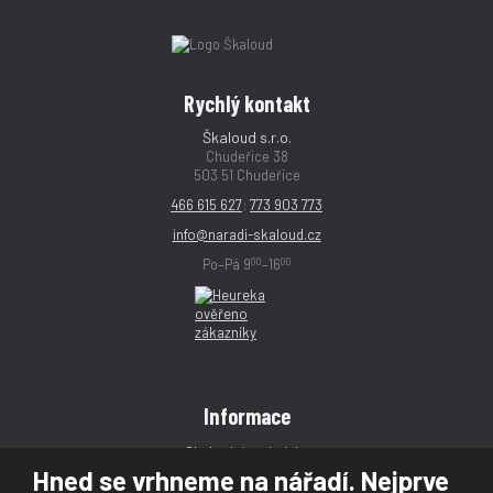
Rychlý kontakt
Škaloud s.r.o.
Chudeřice 38
503 51 Chudeřice
466 615 627
;
773 903 773
info@naradi-skaloud.cz
00
00
Po–Pá 9
–16
Informace
Obchodní podmínky
Hned se vrhneme na nářadí. Nejprve
Reklamace