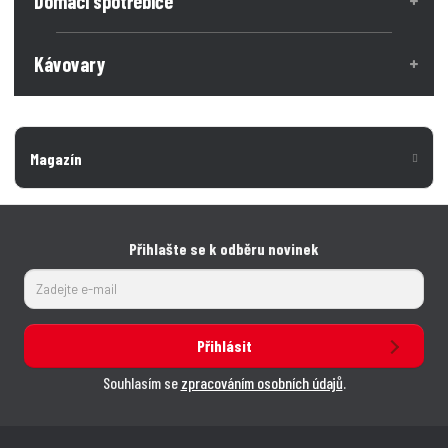
Domácí spotřebiče
í
í
Kávovary
Magazín
Přihlašte se k odběru novinek
Přihlásit
Souhlasím se
zpracováním osobních údajů
.