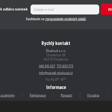
ž
ž
e
ž
e
ž
s
s
 k odběru novinek
s
s
t
t
Př
t
t
t
t
v
v
Souhlasím se
zpracováním osobních údajů
.
v
v
í
í
í
í
Rychlý kontakt
Škaloud s.r.o.
Chudeřice 38
503 51 Chudeřice
466 615 627
;
773 903 773
info@naradi-skaloud.cz
00
00
Po–Pá 9
–16
Informace
 podmínky
Reklamace
Magazín
Poradna