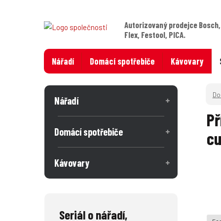
Autorizovaný prodejce Bosch,
Flex, Festool, PICA.
Nářadí
Domácí spotřebiče
Kávovary
Nářadí
Př
Domácí spotřebiče
cu
Kávovary
Seriál o nářadí,
Fes