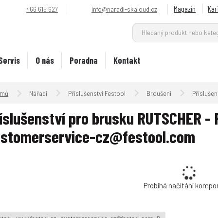
Magazín
Kar
466 615 627
info@naradi-skaloud.cz
Servis
O nás
Poradna
Kontakt
Úvodní strana
Nářadí
Příslušenství Festool
Broušení
Přísluše
íslušenství pro brusku RUTSCHER - 
stomerservice-cz@festool.com
Probíhá načítání kompo
tool - www.festool.cz - customerservice-cz@festool.com