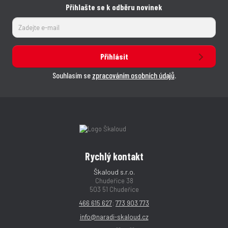
Přihlašte se k odběru novinek
Přihlásit
Souhlasím se
zpracováním osobních údajů
.
Rychlý kontakt
Škaloud s.r.o.
Chudeřice 38
503 51 Chudeřice
466 615 627
;
773 903 773
info@naradi-skaloud.cz