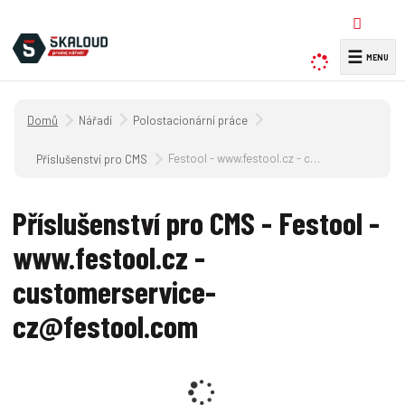
☰
V
y
h
Úvodní strana
Nářadí
Polostacionární práce
l
e
Festool - www.festool.cz - customerservice-cz@festool.com
Příslušenství pro CMS
d
a
Příslušenství pro CMS - Festool -
t
www.festool.cz -
customerservice-
cz@festool.com