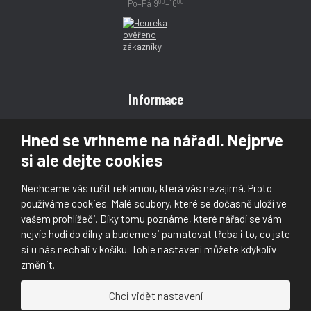
00
00
Po–Pá 9
–16
Informace
Obchodní podmínky
Hned se vrhneme na nářadí. Nejprve
Reklamace
si ale dejte cookies
Magazín
Poradna
Nechceme vás rušit reklamou, která vás nezajímá. Proto
Kontakt
používáme cookies. Malé soubory, které se dočasně uloží ve
vašem prohlížeči. Díky tomu poznáme, které nářadí se vám
nejvíc hodí do dílny a budeme si pamatovat třeba i to, co jste
si u nás nechali v košíku. Tohle nastavení můžete kdykoliv
změnit.
© 2026, Škaloud s.r.o.
Chci vidět nastavení
Prohlášení o přístupnosti
|
Ochrana osobních údajů (GDPR)
|
Mapa stránek