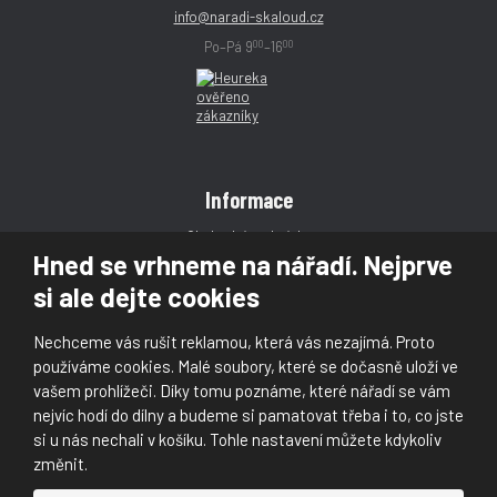
info@naradi-skaloud.cz
00
00
Po–Pá 9
–16
Informace
Obchodní podmínky
Hned se vrhneme na nářadí. Nejprve
Reklamace
si ale dejte cookies
Magazín
Poradna
Nechceme vás rušit reklamou, která vás nezajímá. Proto
Kontakt
používáme cookies. Malé soubory, které se dočasně uloží ve
vašem prohlížeči. Díky tomu poznáme, které nářadí se vám
nejvíc hodí do dílny a budeme si pamatovat třeba i to, co jste
si u nás nechali v košíku. Tohle nastavení můžete kdykoliv
změnit.