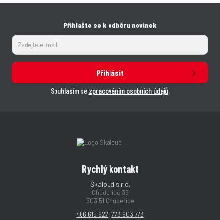
Přihlašte se k odběru novinek
Přihlásit
Souhlasím se
zpracováním osobních údajů
.
Rychlý kontakt
Škaloud s.r.o.
Chudeřice 38
503 51 Chudeřice
466 615 627
;
773 903 773