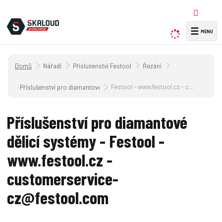
☰
V
y
h
Úvodní strana
Nářadí
Příslušenství Festool
Řezání
l
e
Festool - www.festool.cz - customerservice-cz@festool.com
Příslušenství pro diamantové dělicí systémy
d
a
Příslušenství pro diamantové
t
dělicí systémy - Festool -
www.festool.cz -
customerservice-
cz@festool.com