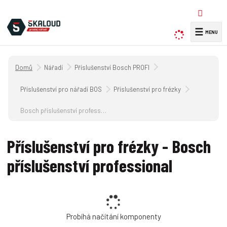
☰
V
y
h
Úvodní strana
Nářadí
Příslušenství Bosch PROFI
l
e
Příslušenství pro nářadí BOSCH
Příslušenství pro frézky
d
a
Bosch příslušenství professional
t
Příslušenství pro frézky - Bosch
příslušenství professional
Probíhá načítání komponenty