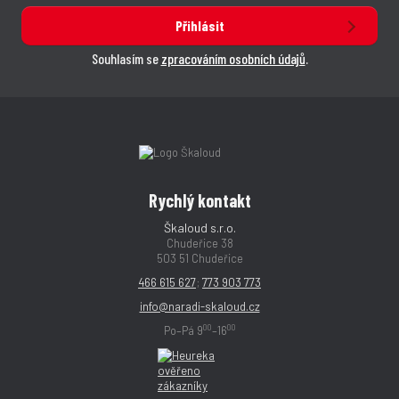
Přihlásit
Souhlasím se
zpracováním osobních údajů
.
Rychlý kontakt
Škaloud s.r.o.
Chudeřice 38
503 51 Chudeřice
466 615 627
;
773 903 773
info@naradi-skaloud.cz
00
00
Po–Pá 9
–16