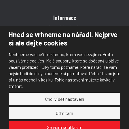
Informace
Obchodní podmínky
Hned se vrhneme na nářadí. Nejprve
Reklamace
si ale dejte cookies
Magazín
Poradna
Nechceme vás rušit reklamou, která vás nezajímá. Proto
Kontakt
používáme cookies. Malé soubory, které se dočasně uloží ve
vašem prohlížeči. Díky tomu poznáme, které nářadí se vám
nejvíc hodí do dílny a budeme si pamatovat třeba i to, co jste
si u nás nechali v košíku. Tohle nastavení můžete kdykoliv
změnit.
© 2026, Škaloud s.r.o.
Chci vidět nastavení
Prohlášení o přístupnosti
|
Ochrana osobních údajů (GDPR)
|
Mapa stránek
|
|
Nastavení cookies
Odmítám
Náš
Náš
Se vším souhlasím