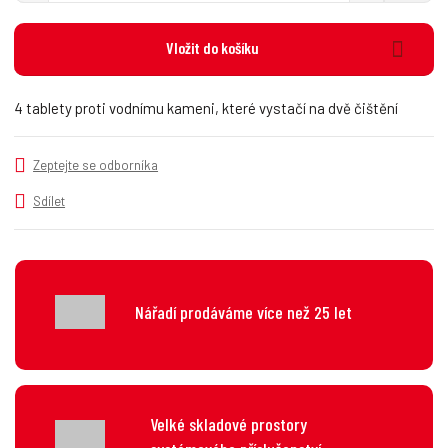
í
v
ě
ž
ý
n
i
š
Vložit do košíku
i
t
i
t
m
t
p
n
m
4 tablety proti vodnímu kameni, které vystačí na dvě čištění
o
o
n
č
ž
o
s
ž
e
Zeptejte se odborníka
t
s
t
v
t
Sdílet
í
v
í
Nářadí prodáváme více než 25 let
Velké skladové prostory