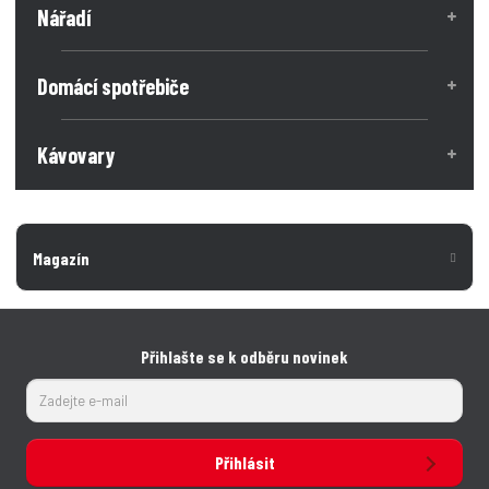
Nářadí
Domácí spotřebiče
Kávovary
Magazín
Přihlašte se k odběru novinek
Přihlásit