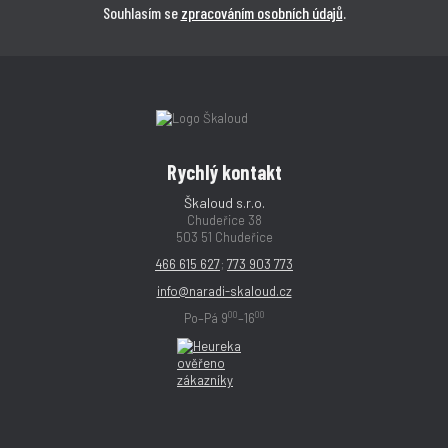
Souhlasím se
zpracováním osobních údajů
.
Rychlý kontakt
Škaloud s.r.o.
Chudeřice 38
503 51 Chudeřice
466 615 627
;
773 903 773
info@naradi-skaloud.cz
00
00
Po–Pá 9
–16