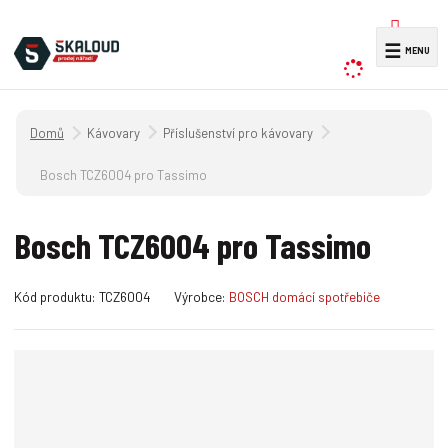
V
☰
y
h
l
Úvodní strana
Kávovary
Příslušenství pro kávovary
e
d
Bosch TCZ6004 pro Tassimo
a
t
Bosch TCZ6004 pro Tassimo
K
K
Kód produktu:
TCZ6004
Výrobce:
BOSCH domácí spotřebiče
ó
ó
d
d
v
d
ý
o
r
d
o
a
b
v