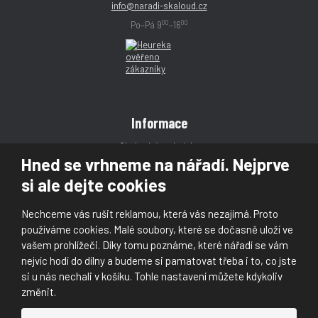
info@naradi-skaloud.cz
00
00
Po–Pá 9
–16
Informace
Obchodní podmínky
Hned se vrhneme na nářadí. Nejprve
Reklamace
si ale dejte cookies
Magazín
Poradna
Nechceme vás rušit reklamou, která vás nezajímá. Proto
Kontakt
používáme cookies. Malé soubory, které se dočasně uloží ve
vašem prohlížeči. Díky tomu poznáme, které nářadí se vám
nejvíc hodí do dílny a budeme si pamatovat třeba i to, co jste
si u nás nechali v košíku. Tohle nastavení můžete kdykoliv
změnit.