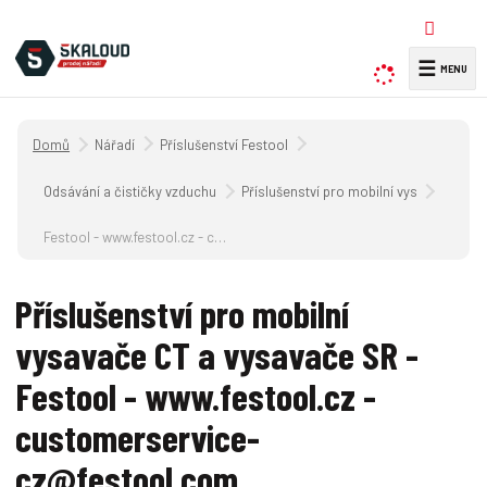
☰
V
y
h
Úvodní strana
Nářadí
Příslušenství Festool
l
e
Odsávání a čističky vzduchu
Příslušenství pro mobilní vysavače CT 
d
a
Festool - www.festool.cz - customerservice-cz@festool.com
t
Příslušenství pro mobilní
vysavače CT a vysavače SR -
Festool - www.festool.cz -
customerservice-
cz@festool.com