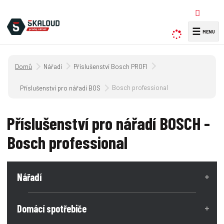
☰
V
y
h
Úvodní strana
Nářadí
Příslušenství Bosch PROFI
l
e
Bosch professional
Příslušenství pro nářadí BOSCH
d
a
Příslušenství pro nářadí BOSCH -
t
Bosch professional
Nářadí
Domácí spotřebiče