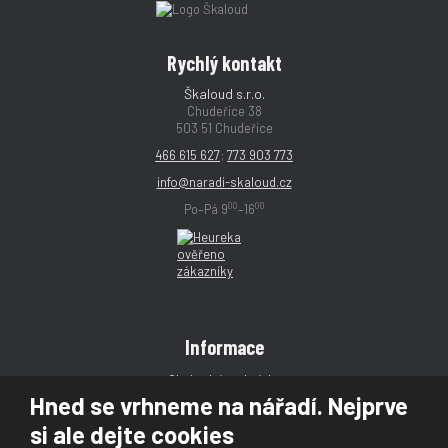
Rychlý kontakt
Škaloud s.r.o.
Chudeřice 38
503 51 Chudeřice
466 615 627
;
773 903 773
info@naradi-skaloud.cz
00
00
Po–Pá 9
–16
Informace
Obchodní podmínky
Hned se vrhneme na nářadí. Nejprve
Reklamace
si ale dejte cookies
Magazín