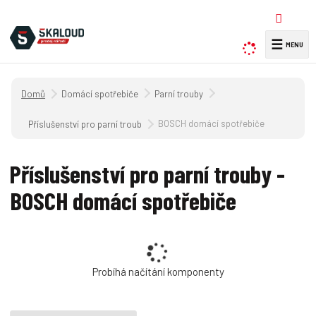
☰
V
y
h
Úvodní strana
Domácí spotřebiče
Parní trouby
l
e
BOSCH domácí spotřebiče
Příslušenství pro parní trouby
d
a
Příslušenství pro parní trouby -
t
BOSCH domácí spotřebiče
Probíhá načítání komponenty