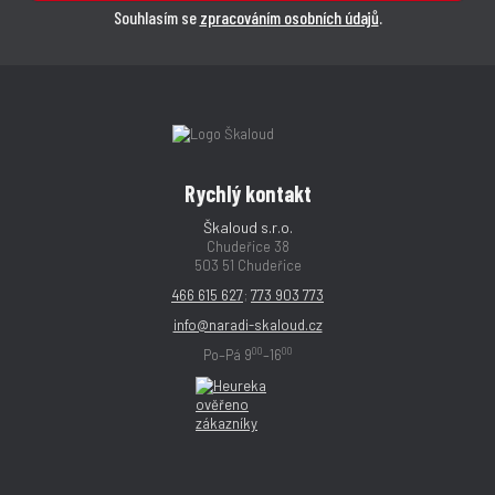
Souhlasím se
zpracováním osobních údajů
.
Rychlý kontakt
Škaloud s.r.o.
Chudeřice 38
503 51 Chudeřice
466 615 627
;
773 903 773
info@naradi-skaloud.cz
00
00
Po–Pá 9
–16