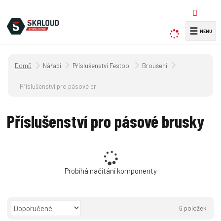
☰
V
y
h
Úvodní strana
Nářadí
Příslušenství Festool
Broušení
l
e
Příslušenství pro pásové brusky
d
a
Příslušenství pro pásové brusky
t
Probíhá načítání komponenty
Ř
6
položek
a
O
T
Ř