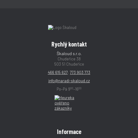
Rychlý kontakt
Škaloud s.r.o.
Chudeřice 38
503 51 Chudeřice
466 615 627
;
773 903 773
info@naradi-skaloud.cz
00
00
Po–Pá 9
–16
Informace