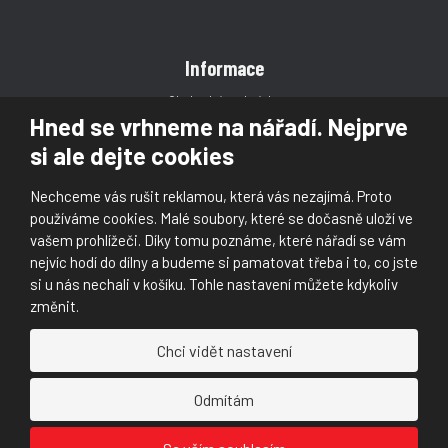
Informace
Obchodní podmínky
Hned se vrhneme na nářadí. Nejprve
Reklamace
si ale dejte cookies
Magazín
Poradna
Nechceme vás rušit reklamou, která vás nezajímá. Proto
Kontakt
používáme cookies. Malé soubory, které se dočasně uloží ve
vašem prohlížeči. Díky tomu poznáme, které nářadí se vám
nejvíc hodí do dílny a budeme si pamatovat třeba i to, co jste
si u nás nechali v košíku. Tohle nastavení můžete kdykoliv
změnit.
© 2026, Škaloud s.r.o.
Chci vidět nastavení
Prohlášení o přístupnosti
|
Ochrana osobních údajů (GDPR)
|
Mapa stránek
|
|
Nastavení cookies
Odmítám
Náš
Náš