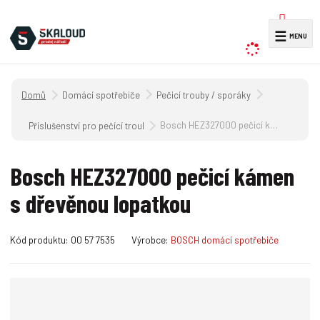
V
☰
y
h
l
Úvodní strana
Domácí spotřebiče
Pečicí trouby / sporáky
e
d
Bosch HEZ327000 pečicí kámen s dřevěnou lopatkou
Příslušenství pro pečící trouby
a
t
Bosch HEZ327000 pečicí kámen
s dřevěnou lopatkou
K
K
Kód produktu:
00 57 7535
Výrobce:
BOSCH domácí spotřebiče
ó
ó
d
d
v
d
ý
o
r
d