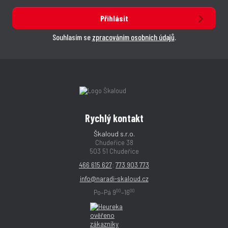
Přihlásit
Souhlasím se
zpracováním osobních údajů
.
Rychlý kontakt
Škaloud s.r.o.
Chudeřice 38
503 51 Chudeřice
466 615 627
;
773 903 773
info@naradi-skaloud.cz
00
00
Po–Pá 9
–16