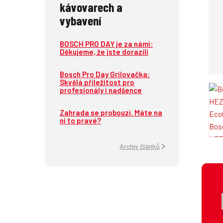
kávovarech a
vybavení
BOSCH PRO DAY je za námi:
Děkujeme, že jste dorazili
Bosch Pro Day Grilovačka:
Skvělá příležitost pro
profesionály i nadšence
Zahrada se probouzí. Máte na
ni to pravé?
Archiv článků