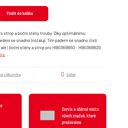
k
a
Vložit do košíku
t
e
g
o
o strop a boční stěny trouby. Díky optimálnímu
r
dení se snadno instalují. Tím pádem se snadno čistí
i
, ale i boční stěny a strop pro HBG36B650 - HBG36B620
e
opis
.
.
.
 se odborníka
Sdílet
vé
Servis a sběrné místo
všech značek, které
prodáváme