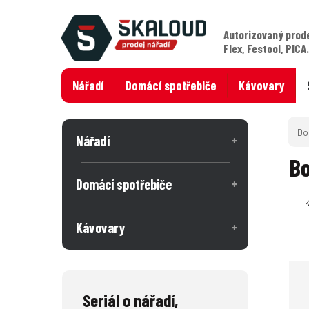
Autorizovaný prod
Flex, Festool, PICA
Nářadí
Domácí spotřebiče
Kávovary
Nářadí
Bo
Domácí spotřebiče
Kávovary
Seriál o nářadí,