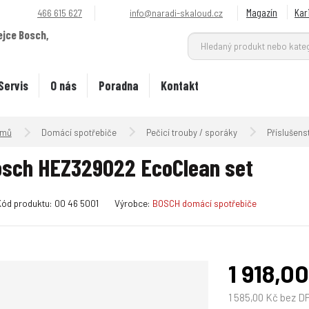
Magazín
Kar
466 615 627
info@naradi-skaloud.cz
ejce Bosch,
.
Servis
O nás
Poradna
Kontakt
Úvodní strana
Domácí spotřebiče
Pečicí trouby / sporáky
Příslušenst
sch HEZ329022 EcoClean set
K
K
Kód produktu:
00 46 5001
Výrobce:
BOSCH domácí spotřebiče
ó
ó
d
d
v
d
ý
o
1 918,0
r
d
o
a
1 585,00 Kč bez D
b
v