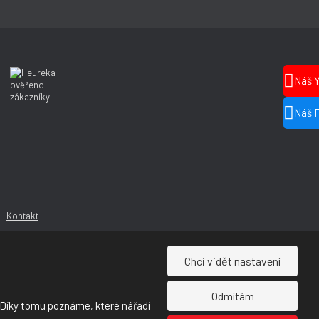
Náš 
Náš 
Kontakt
Chci vidět nastavení
Odmítám
 Díky tomu poznáme, které nářadí