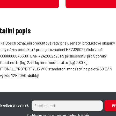
tailní popis
ka Bosch označení produktové řady příslušenství produktové skupiny
ouby název produktu / prodejní označení HEZ329022 číslo zboží
00000000465001 EAN 4242002328119 příslušenství pro Sporáky
nost netto (kg) 2,49 kg hmotnost brutto (kg) 2,80 kg
ITIONAL_PROPERTY_15 W10 standardní množství na paletě 60 EAN
vý kód '!2E20AC-dcibbj!
 k odběru novinek
Př
Souhlasím se
zpracováním osobních údajů
.