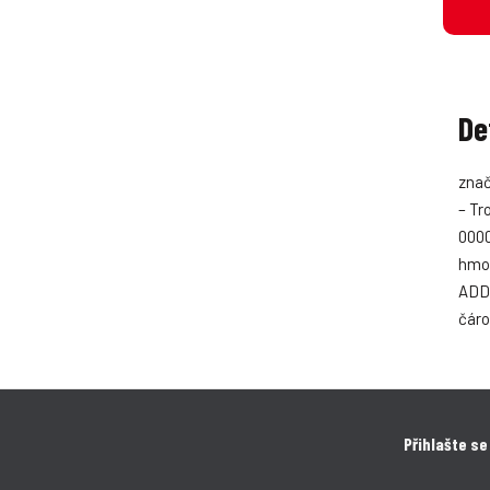
De
znač
– Tr
0000
hmot
ADD
čáro
Přihlašte se