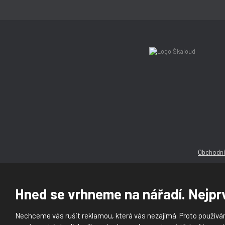
Obchodní
Hned se vrhneme na nářadí. Nejprv
Nechceme vás rušit reklamou, která vás nezajímá. Proto používám
© 2026, Ška