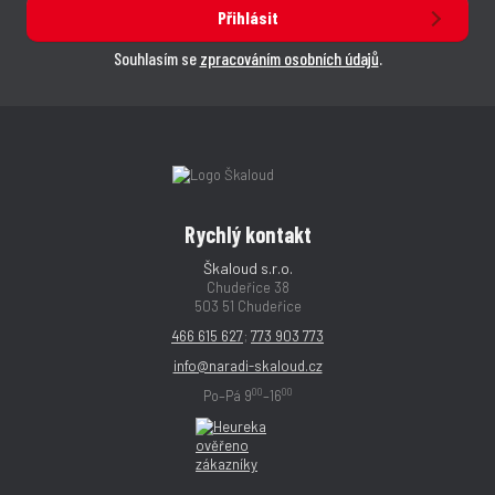
Přihlásit
Souhlasím se
zpracováním osobních údajů
.
Rychlý kontakt
Škaloud s.r.o.
Chudeřice 38
503 51 Chudeřice
466 615 627
;
773 903 773
info@naradi-skaloud.cz
00
00
Po–Pá 9
–16