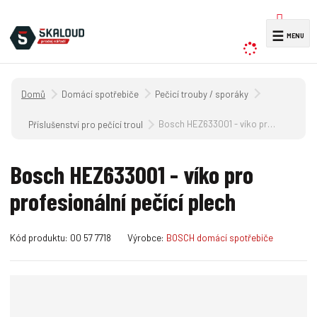
V
☰
y
h
l
Úvodní strana
Domácí spotřebiče
Pečicí trouby / sporáky
e
d
Bosch HEZ633001 - víko pro profesionální pečící plech
Příslušenství pro pečící trouby
a
t
Bosch HEZ633001 - víko pro
profesionální pečící plech
K
K
Kód produktu:
00 57 7718
Výrobce:
BOSCH domácí spotřebiče
ó
ó
d
d
v
d
ý
o
r
d