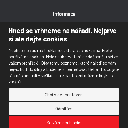
Informace
Obchodní podmínky
Hned se vrhneme na nářadí. Nejprve
Reklamace
si ale dejte cookies
Magazín
Poradna
Nechceme vás rušit reklamou, která vás nezajímá. Proto
Kontakt
používáme cookies. Malé soubory, které se dočasně uloží ve
vašem prohlížeči. Díky tomu poznáme, které nářadí se vám
nejvíc hodí do dílny a budeme si pamatovat třeba i to, co jste
si u nás nechali v košíku. Tohle nastavení můžete kdykoliv
změnit.
© 2026, Škaloud s.r.o.
Chci vidět nastavení
Prohlášení o přístupnosti
|
Ochrana osobních údajů (GDPR)
|
Mapa stránek
|
|
Nastavení cookies
Odmítám
Náš
Náš
Se vším souhlasím