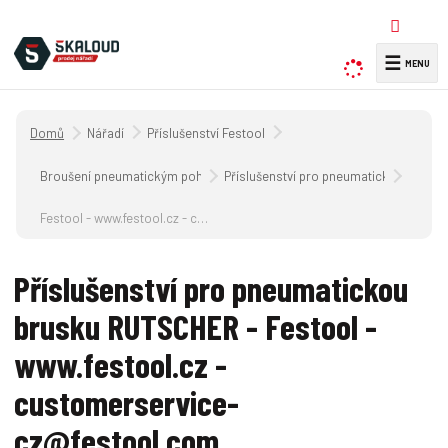
☰
V
y
h
Úvodní strana
Nářadí
Příslušenství Festool
l
e
Broušení pneumatickým pohonem
Příslušenství pro pneumatickou brus
d
a
Festool - www.festool.cz - customerservice-cz@festool.com
t
Příslušenství pro pneumatickou
brusku RUTSCHER - Festool -
www.festool.cz -
customerservice-
cz@festool.com