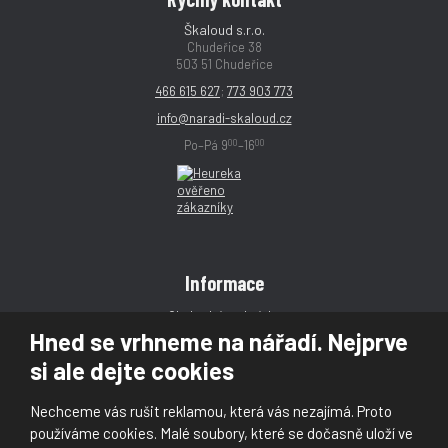
Škaloud s.r.o.
Chudeřice 38
503 51 Chudeřice
466 615 627
;
773 903 773
info@naradi-skaloud.cz
00
00
Po–Pá 9
–16
Informace
Obchodní podmínky
Hned se vrhneme na nářadí. Nejprve
Reklamace
si ale dejte cookies
Magazín
Poradna
Nechceme vás rušit reklamou, která vás nezajímá. Proto
Kontakt
používáme cookies. Malé soubory, které se dočasně uloží ve