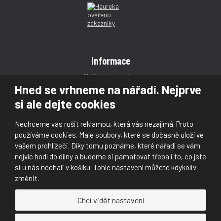
Informace
Obchodní podmínky
Hned se vrhneme na nářadí. Nejprve
Reklamace
si ale dejte cookies
Magazín
Poradna
Nechceme vás rušit reklamou, která vás nezajímá. Proto
Kontakt
používáme cookies. Malé soubory, které se dočasně uloží ve
vašem prohlížeči. Díky tomu poznáme, které nářadí se vám
nejvíc hodí do dílny a budeme si pamatovat třeba i to, co jste
si u nás nechali v košíku. Tohle nastavení můžete kdykoliv
změnit.
© 2026, Škaloud s.r.o.
Chci vidět nastavení
Prohlášení o přístupnosti
|
Ochrana osobních údajů (GDPR)
|
Mapa stránek
|
|
Nastavení cookies