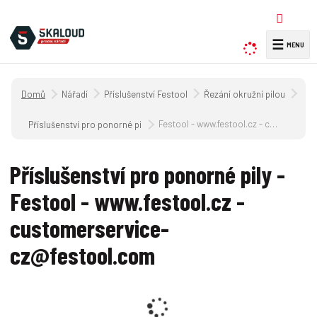
☰
V
y
h
Úvodní strana
Nářadí
Příslušenství Festool
Řezání okružní pilou
l
e
Festool - www.festool.cz - customerservice-cz@festool.com
Příslušenství pro ponorné pily
d
a
Příslušenství pro ponorné pily -
t
Festool - www.festool.cz -
customerservice-
cz@festool.com