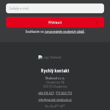
Přihlásit
Souhlasím se
zpracováním osobních údajů
.
Rychlý kontakt
Škaloud s.r.o.
Chudeřice 38
503 51 Chudeřice
466 615 627
;
773 903 773
info@naradi-skaloud.cz
00
00
Po–Pá 9
–16