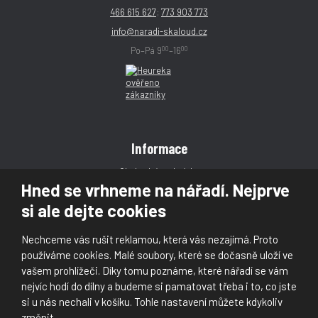
466 615 627
;
773 903 773
info@naradi-skaloud.cz
00
00
Po–Pá 9
–16
Informace
Obchodní podmínky
Hned se vrhneme na nářadí. Nejprve
Reklamace
si ale dejte cookies
Magazín
Poradna
Nechceme vás rušit reklamou, která vás nezajímá. Proto
Kontakt
používáme cookies. Malé soubory, které se dočasně uloží ve
vašem prohlížeči. Díky tomu poznáme, které nářadí se vám
nejvíc hodí do dílny a budeme si pamatovat třeba i to, co jste
si u nás nechali v košíku. Tohle nastavení můžete kdykoliv
změnit.