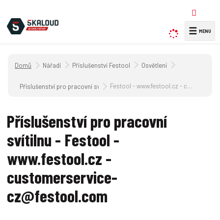
☰
V
y
h
Úvodní strana
Nářadí
Příslušenství Festool
Osvětlení
l
e
Festool - www.festool.cz - customerservice-cz@festool.com
Příslušenství pro pracovní svítilnu
d
a
Příslušenství pro pracovní
t
svítilnu - Festool -
www.festool.cz -
customerservice-
cz@festool.com