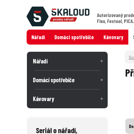
Autorizovaný prod
Flex, Festool, PICA
Nářadí
Domácí spotřebiče
Kávovary
Nářadí
Př
Domácí spotřebiče
Kávovary
Do
Seriál o nářadí,