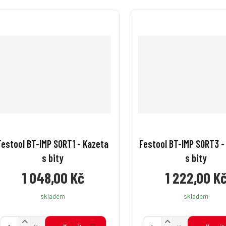
Festool BT-IMP SORT1 - Kazeta
Festool BT-IMP SORT3 -
s bity
s bity
1 048,00 Kč
1 222,00 K
skladem
skladem
N
N
Z
Z