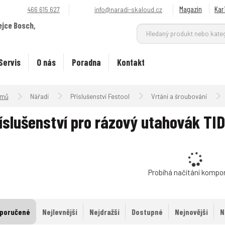
Magazín
Kar
466 615 627
info@naradi-skaloud.cz
ejce Bosch,
.
Servis
O nás
Poradna
Kontakt
Úvodní strana
Nářadí
Příslušenství Festool
Vrtání a šroubování
íslušenství pro rázový utahovák TID
Probíhá načítání kompo
poručené
Nejlevnější
Nejdražší
Dostupné
Nejnovější
N