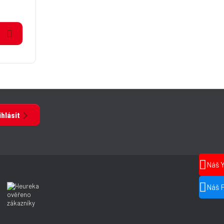
ihlásit
Náš 
Náš 