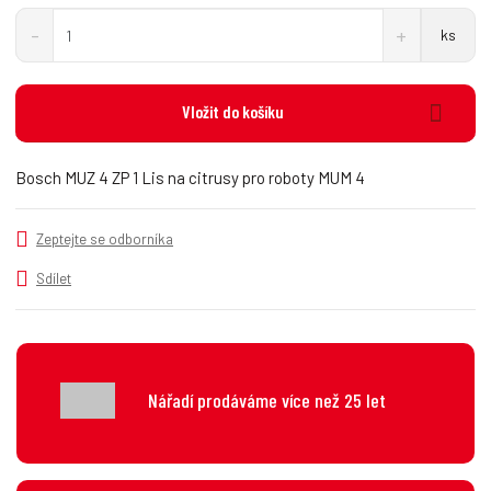
S
N
Z
ks
n
a
m
í
v
ě
ž
ý
n
i
š
Vložit do košíku
i
t
i
t
m
t
p
n
m
Bosch MUZ 4 ZP 1 Lis na citrusy pro roboty MUM 4
o
o
n
č
ž
o
s
ž
e
Zeptejte se odborníka
t
s
t
v
t
Sdílet
í
v
í
Nářadí prodáváme více než 25 let