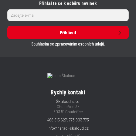
Přihlašte se k odběru novinek
Přihlásit
Souhlasím se
zpracováním osobních údajů
.
Rychlý kontakt
Škaloud s.r.o.
Chudeřice 38
503 51 Chudeřice
466 615 627
;
773 903 773
info@naradi-skaloud.cz
00
00