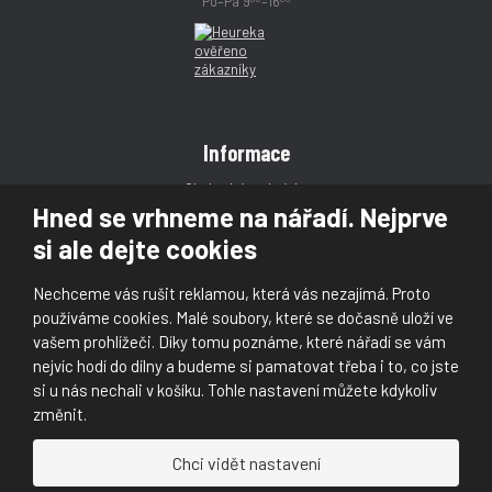
Po–Pá 9
–16
Informace
Obchodní podmínky
Hned se vrhneme na nářadí. Nejprve
Reklamace
si ale dejte cookies
Magazín
Poradna
Nechceme vás rušit reklamou, která vás nezajímá. Proto
Kontakt
používáme cookies. Malé soubory, které se dočasně uloží ve
vašem prohlížeči. Díky tomu poznáme, které nářadí se vám
nejvíc hodí do dílny a budeme si pamatovat třeba i to, co jste
si u nás nechali v košíku. Tohle nastavení můžete kdykoliv
změnit.
© 2026, Škaloud s.r.o.
Chci vidět nastavení
Prohlášení o přístupnosti
|
Ochrana osobních údajů (GDPR)
|
Mapa stránek