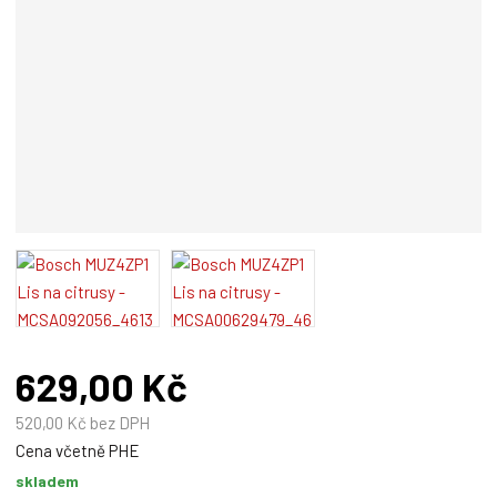
o
a
b
v
c
a
e
t
:
e
J
l
S
e
K
:
0
M
2
U
2
Z
6
4
8
Z
3
P
1
629,00 Kč
520,00 Kč bez DPH
Cena včetně PHE
skladem