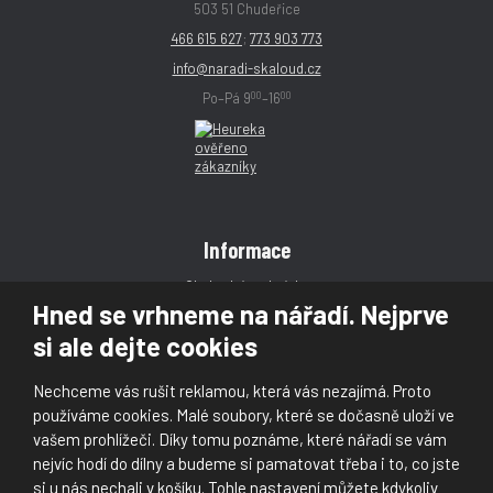
503 51 Chudeřice
466 615 627
;
773 903 773
info@naradi-skaloud.cz
00
00
Po–Pá 9
–16
Informace
Obchodní podmínky
Hned se vrhneme na nářadí. Nejprve
Reklamace
si ale dejte cookies
Magazín
Poradna
Nechceme vás rušit reklamou, která vás nezajímá. Proto
Kontakt
používáme cookies. Malé soubory, které se dočasně uloží ve
vašem prohlížeči. Díky tomu poznáme, které nářadí se vám
nejvíc hodí do dílny a budeme si pamatovat třeba i to, co jste
si u nás nechali v košíku. Tohle nastavení můžete kdykoliv