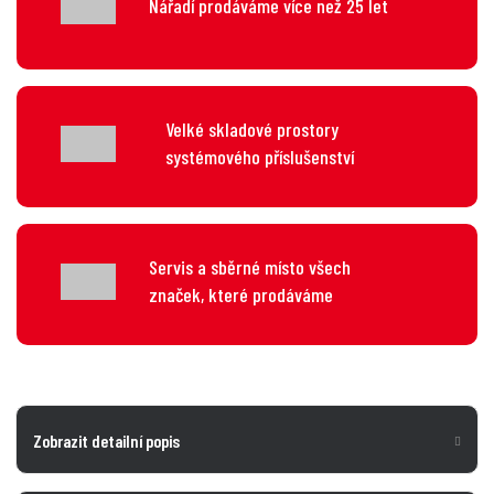
Nářadí prodáváme více než 25 let
Velké skladové prostory
systémového příslušenství
Servis a sběrné místo všech
značek, které prodáváme
Zobrazit detailní popis