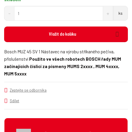
S
N
Z
ks
n
a
m
í
v
ě
ž
ý
n
i
š
Vložit do košíku
i
t
i
t
m
t
p
n
m
Bosch MUZ 45 SV 1 Nástavec na výrobu stříkaného pečiva,
o
o
n
příslušenství
Použito ve všech robotech BOSCH řady MUM
č
ž
o
začínajících číslicí za písmeny MUMS 2xxxx , MUM 4xxxx,
s
ž
e
t
s
MUM 5xxxx
t
v
t
í
v
í
Zeptejte se odborníka
Sdílet