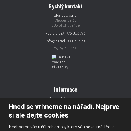
Rychlý kontakt
Škaloud s.r.o.
Chudeřice 38
503 51 Chudeřice
466 615 627
;
773 903 773
info@naradi-skaloud.cz
00
00
Po–Pá 9
–16
Informace
Obchodní podmínky
Hned se vrhneme na nářadí. Nejprve
Reklamace
si ale dejte cookies
Magazín
Poradna
Nechceme vás rušit reklamou, která vás nezajímá. Proto