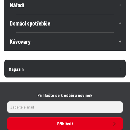
Nářadí
Domácí spotřebiče
Kávovary
Magazín
Přihlašte se k odběru novinek
Přihlásit