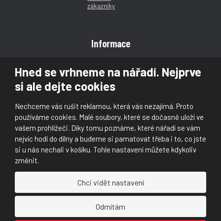
Informace
Obchodní podmínky
Hned se vrhneme na nářadí. Nejprve
Reklamace
si ale dejte cookies
Magazín
Poradna
Nechceme vás rušit reklamou, která vás nezajímá. Proto
Kontakt
používáme cookies. Malé soubory, které se dočasně uloží ve
vašem prohlížeči. Díky tomu poznáme, které nářadí se vám
nejvíc hodí do dílny a budeme si pamatovat třeba i to, co jste
si u nás nechali v košíku. Tohle nastavení můžete kdykoliv
změnit.
© 2026, Škaloud s.r.o.
Chci vidět nastavení
Prohlášení o přístupnosti
|
Ochrana osobních údajů (GDPR)
|
Mapa stránek
|
|
Nastavení cookies
Odmítám
Náš