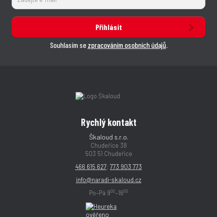
Přihlásit
Souhlasím se
zpracováním osobních údajů
.
Rychlý kontakt
Škaloud s.r.o.
Chudeřice 38
503 51 Chudeřice
466 615 627
;
773 903 773
info@naradi-skaloud.cz
00
00
Po–Pá 9
–16