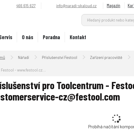
Magazín
Kar
466 615 627
info@naradi-skaloud.cz
Servis
O nás
Poradna
Kontakt
Úvodní strana
Nářadí
Příslušenství Festool
Zařízení pracoviště
Festool - www.festool.cz - customerservice-cz@festool.com
íslušenství pro Toolcentrum - Festo
stomerservice-cz@festool.com
Probíhá načítání kompo