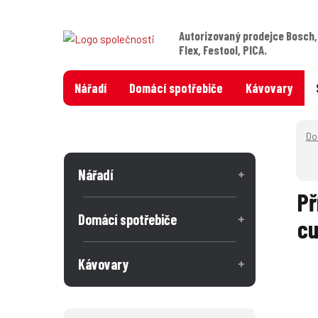
Autorizovaný prodejce Bosch,
Flex, Festool, PICA.
Nářadí
Domácí spotřebiče
Kávovary
Nářadí
Př
Domácí spotřebiče
cu
Kávovary