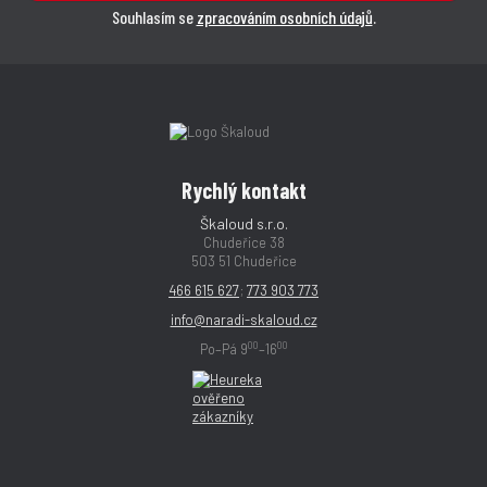
Souhlasím se
zpracováním osobních údajů
.
Rychlý kontakt
Škaloud s.r.o.
Chudeřice 38
503 51 Chudeřice
466 615 627
;
773 903 773
info@naradi-skaloud.cz
00
00
Po–Pá 9
–16