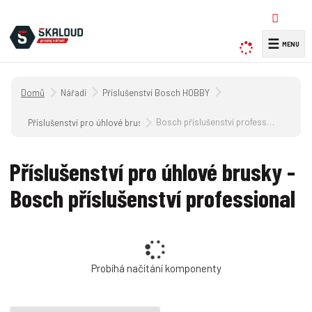
☰
V
y
h
Úvodní strana
Nářadí
Příslušenství Bosch HOBBY
l
e
Bosch příslušenství professional
Příslušenství pro úhlové brusky
d
a
Příslušenství pro úhlové brusky -
t
Bosch příslušenství professional
Probíhá načítání komponenty