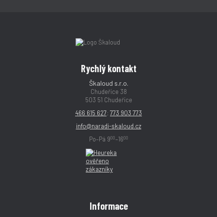
Rychlý kontakt
Škaloud s.r.o.
Chudeřice 38
503 51 Chudeřice
466 615 627
;
773 903 773
info@naradi-skaloud.cz
00
00
Po–Pá 9
–16
Informace