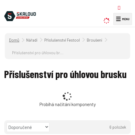
☰
V
y
h
Úvodní strana
Nářadí
Příslušenství Festool
Broušení
l
e
Příslušenství pro úhlovou brusku
d
a
Příslušenství pro úhlovou brusku
t
Probíhá načítání komponenty
Ř
6
položek
a
O
T
Ř