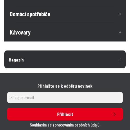
č
o
o
ž
e
ž
Domácí spotřebiče
s
s
t
t
t
v
v
Kávovary
í
í
Magazín
Přihlašte se k odběru novinek
Přihlásit
Souhlasím se
zpracováním osobních údajů
.