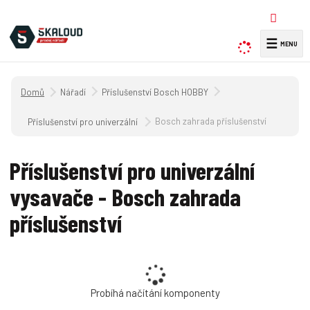
☰
V
y
h
Úvodní strana
Nářadí
Příslušenství Bosch HOBBY
l
e
Bosch zahrada příslušenství
Příslušenství pro univerzální vysavače
d
a
Příslušenství pro univerzální
t
vysavače - Bosch zahrada
příslušenství
Probíhá načítání komponenty