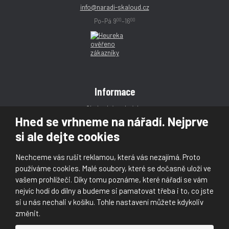
info@naradi-skaloud.cz
00
00
Po–Pá 9
–16
Informace
Obchodní podmínky
Hned se vrhneme na nářadí. Nejprve
Reklamace
si ale dejte cookies
Magazín
Poradna
Nechceme vás rušit reklamou, která vás nezajímá. Proto
Kontakt
používáme cookies. Malé soubory, které se dočasně uloží ve
vašem prohlížeči. Díky tomu poznáme, které nářadí se vám
nejvíc hodí do dílny a budeme si pamatovat třeba i to, co jste
si u nás nechali v košíku. Tohle nastavení můžete kdykoliv
změnit.