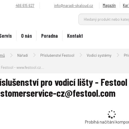
Magazín
Kar
466 615 627
info@naradi-skaloud.cz
Servis
O nás
Poradna
Kontakt
Úvodní strana
Nářadí
Příslušenství Festool
Vodicí systémy
Pří
Festool - www.festool.cz - customerservice-cz@festool.com
íslušenství pro vodicí lišty - Festoo
stomerservice-cz@festool.com
Probíhá načítání kompo