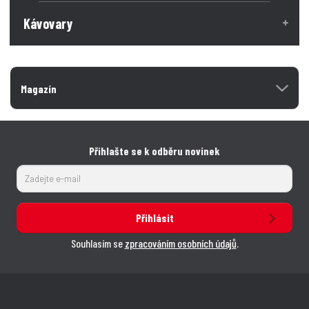
v
v
Kávovary
í
í
Magazín
Přihlašte se k odběru novinek
Přihlásit
Souhlasím se
zpracováním osobních údajů
.