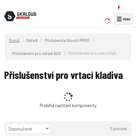
☰
V
y
h
Úvodní strana
Nářadí
Příslušenství Bosch PROFI
l
e
Příslušenství pro vrtací kladiva
Příslušenství pro nářadí BOSCH
d
a
Příslušenství pro vrtací kladiva
t
Probíhá načítání komponenty
Ř
11
položek
a
O
T
Ř