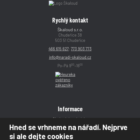
Rychlý kontakt
Škaloud s.r.o.
Chudeřice 38
503 51 Chudeřice
466 615 627
;
773 903 773
info@naradi-skaloud.cz
00
00
Po–Pá 9
–16
Informace
Obchodní podmínky
Hned se vrhneme na nářadí. Nejprve
Reklamace
si ale dejte cookies
Magazín