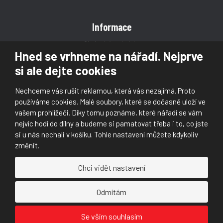
Informace
Obchodní podmínky
Hned se vrhneme na nářadí. Nejprve
Reklamace
si ale dejte cookies
Magazín
Poradna
Nechceme vás rušit reklamou, která vás nezajímá. Proto
Kontakt
používáme cookies. Malé soubory, které se dočasně uloží ve
vašem prohlížeči. Díky tomu poznáme, které nářadí se vám
nejvíc hodí do dílny a budeme si pamatovat třeba i to, co jste
si u nás nechali v košíku. Tohle nastavení můžete kdykoliv
změnit.
© 2026, Škaloud s.r.o.
Chci vidět nastavení
Prohlášení o přístupnosti
|
Ochrana osobních údajů (GDPR)
|
Mapa stránek
|
|
Nastavení cookies
Odmítám
Náš
Náš
Se vším souhlasím