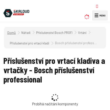
☰
V
y
h
Úvodní strana
Nářadí
Příslušenství Bosch PROFI
Vrtání
l
e
Bosch příslušenství professional
Příslušenství pro vrtací kladiva a vrtačky
d
a
Příslušenství pro vrtací kladiva a
t
vrtačky - Bosch příslušenství
professional
Probíhá načítání komponenty