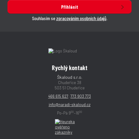
Přihlásit
Souhlasím se
zpracováním osobních údajů
.
Rychlý kontakt
Škaloud s.r.o.
Chudeřice 38
503 51 Chudeřice
466 615 627
;
773 903 773
info@naradi-skaloud.cz
00
00
Po–Pá 9
–16