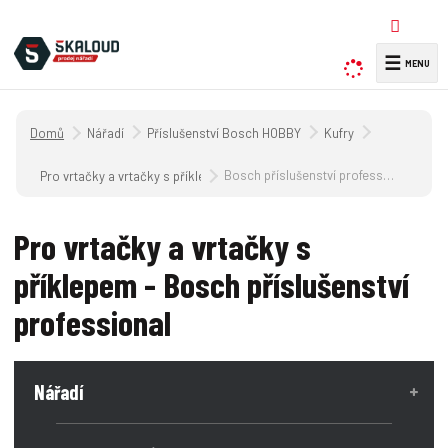
☰
V
y
h
Úvodní strana
Nářadí
Příslušenství Bosch HOBBY
Kufry
l
e
Bosch příslušenství professional
Pro vrtačky a vrtačky s příklepem
d
a
Pro vrtačky a vrtačky s
t
příklepem - Bosch příslušenství
professional
Nářadí