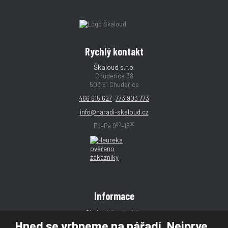
Rychlý kontakt
Škaloud s.r.o.
Chudeřice 38
503 51 Chudeřice
466 615 627
;
773 903 773
info@naradi-skaloud.cz
00
00
Po–Pá 9
–16
Informace
Obchodní podmínky
Hned se vrhneme na nářadí. Nejprve
Reklamace