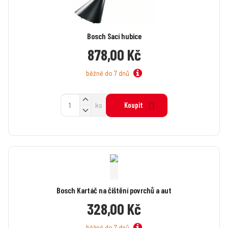
t
t
v
v
í
í
Bosch Sací hubice
878,00 Kč
běžně do 7 dnů
N
Z
Koupit
ks
a
S
m
v
n
ě
ý
í
n
š
ž
i
i
i
t
t
t
p
m
m
o
n
n
č
o
Bosch Kartáč na čištění povrchů a aut
o
ž
e
ž
328,00 Kč
s
s
t
t
t
běžně do 7 dnů