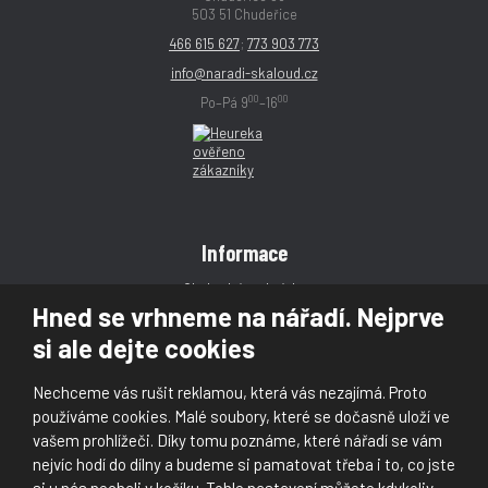
503 51 Chudeřice
466 615 627
;
773 903 773
info@naradi-skaloud.cz
00
00
Po–Pá 9
–16
Informace
Obchodní podmínky
Hned se vrhneme na nářadí. Nejprve
Reklamace
si ale dejte cookies
Magazín
Poradna
Nechceme vás rušit reklamou, která vás nezajímá. Proto
Kontakt
používáme cookies. Malé soubory, které se dočasně uloží ve
vašem prohlížeči. Díky tomu poznáme, které nářadí se vám
nejvíc hodí do dílny a budeme si pamatovat třeba i to, co jste