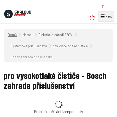
☰
V
y
h
Úvodní strana
Nářadí
Elektrické nářadí 220V
l
e
Systémové příslušenství
pro vysokotlaké čističe
d
a
Bosch zahrada příslušenství
t
pro vysokotlaké čističe - Bosch
zahrada příslušenství
Probíhá načítání komponenty