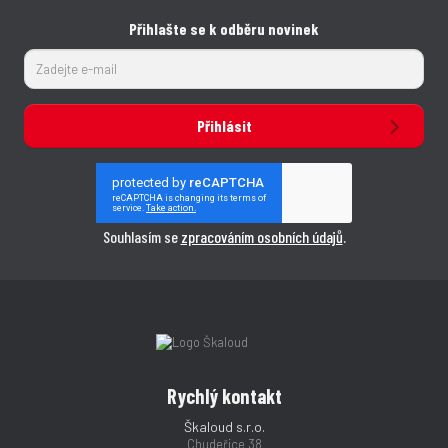
s
s
t
t
t
Přihlašte se k odběru novinek
v
v
í
í
Přihlásit
Souhlasím se
zpracováním osobních údajů
.
Rychlý kontakt
Škaloud s.r.o.
Chudeřice 38