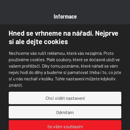
Informace
Obchodní podmínky
Hned se vrhneme na nářadí. Nejprve
Reklamace
si ale dejte cookies
Magazín
Poradna
Nechceme vás rušit reklamou, která vás nezajímá. Proto
Kontakt
používáme cookies. Malé soubory, které se dočasně uloží ve
vašem prohlížeči. Díky tomu poznáme, které nářadí se vám
nejvíc hodí do dílny a budeme si pamatovat třeba i to, co jste
si u nás nechali v košíku. Tohle nastavení můžete kdykoliv
změnit.
© 2026, Škaloud s.r.o.
Chci vidět nastavení
Prohlášení o přístupnosti
|
Ochrana osobních údajů (GDPR)
|
Mapa stránek
|
|
Nastavení cookies
Odmítám
Náš
Náš
Se vším souhlasím