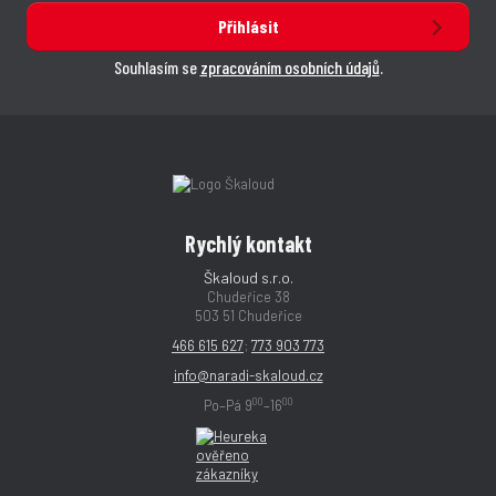
Přihlásit
Souhlasím se
zpracováním osobních údajů
.
Rychlý kontakt
Škaloud s.r.o.
Chudeřice 38
503 51 Chudeřice
466 615 627
;
773 903 773
info@naradi-skaloud.cz
00
00
Po–Pá 9
–16