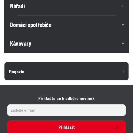
o
Nářadí
ž
e
ž
s
s
t
t
t
v
v
Domácí spotřebiče
í
í
Kávovary
Magazín
Přihlašte se k odběru novinek
Přihlásit