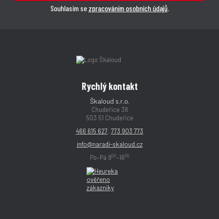
Souhlasím se
zpracováním osobních údajů
.
Rychlý kontakt
Škaloud s.r.o.
Chudeřice 38
503 51 Chudeřice
466 615 627
;
773 903 773
info@naradi-skaloud.cz
00
00
Po–Pá 9
–16