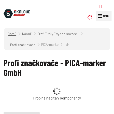
☰
V
y
h
Úvodní strana
Nářadí
Profi Tužky,Fixy,popisovače PICA
l
e
PICA-marker GmbH
Profi značkovače
d
a
Profi značkovače - PICA-marker
t
GmbH
Probíhá načítání komponenty