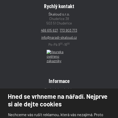
Rychlý kontakt
Škaloud s.r.o.
Chudeřice 38
503 51 Chudeřice
466 615 627
;
773 903 773
info@naradi-skaloud.cz
00
00
Po–Pá 9
–16
Informace
Obchodní podmínky
Hned se vrhneme na nářadí. Nejprve
Reklamace
si ale dejte cookies
Magazín
Poradna
Nechceme vás rušit reklamou, která vás nezajímá. Proto