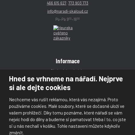
466 615 627
;
773 903 773
info@naradi-skaloud.cz
00
00
Po–Pá 9
–16
Informace
Obchodní podmínky
Hned se vrhneme na nářadí. Nejprve
Reklamace
si ale dejte cookies
Magazín
Poradna
Nechceme vás rušit reklamou, která vás nezajímá. Proto
Kontakt
používáme cookies. Malé soubory, které se dočasně uloží ve
vašem prohlížeči. Díky tomu poznáme, které nářadí se vám
nejvíc hodí do dílny a budeme si pamatovat třeba i to, co jste
si u nás nechali v košíku. Tohle nastavení můžete kdykoliv
změnit.