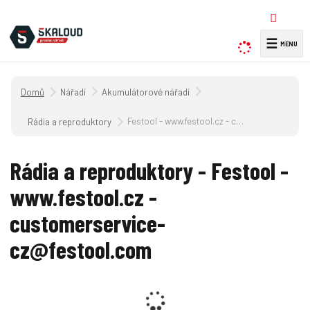
☰
V
y
h
Úvodní strana
Nářadí
Akumulátorové nářadí
l
e
Festool - www.festool.cz - customerservice-cz@festool.com
Rádia a reproduktory
d
a
Rádia a reproduktory - Festool -
t
www.festool.cz -
customerservice-
cz@festool.com