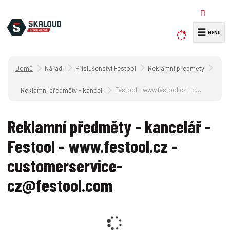
☰
V
y
h
Úvodní strana
Nářadí
Příslušenství Festool
Reklamní předměty
l
e
Festool - www.festool.cz - customerservice-cz@festool.com
Reklamní předměty - kancelář
d
a
Reklamní předměty - kancelář -
t
Festool - www.festool.cz -
customerservice-
cz@festool.com