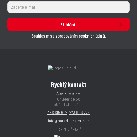
Přihlásit
Souhlasím se
zpracováním osobních údajů
.
Rychlý kontakt
Škaloud s.r.o.
Chudeřice 38
503 51 Chudeřice
466 615 627
;
773 903 773
info@naradi-skaloud.cz
00
00
Po–Pá 9
–16