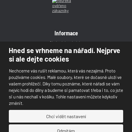
Informace
Obchodní podmínky
Hned se vrhneme na nářadí. Nejprve
Reklamace
si ale dejte cookies
Magazín
Poradna
Nechceme vás rušit reklamou, která vás nezajímá. Proto
Kontakt
používáme cookies. Malé soubory, které se dočasně uloží ve
vašem prohlížeči. Díky tomu poznáme, které nářadí se vám
nejvíc hodí do dílny a budeme si pamatovat třeba i to, co jste
si u nás nechali v košíku. Tohle nastavení můžete kdykoliv
změnit.
© 2026, Škaloud s.r.o.
Chci vidět nastavení
Prohlášení o přístupnosti
|
Ochrana osobních údajů (GDPR)
|
Mapa stránek
|
|
Nastavení cookies
Odmítám