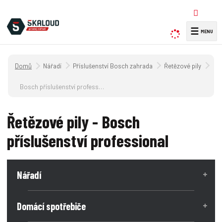
☰
V
y
h
Úvodní strana
Nářadí
Příslušenství Bosch zahrada
Řetězové pily
l
e
Bosch příslušenství professional
d
a
Řetězové pily - Bosch
t
příslušenství professional
Nářadí
Domácí spotřebiče