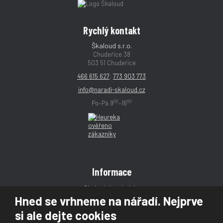
Rychlý kontakt
Škaloud s.r.o.
Chudeřice 38
503 51 Chudeřice
466 615 627
;
773 903 773
info@naradi-skaloud.cz
00
00
Po–Pá 9
–16
Informace
Obchodní podmínky
Hned se vrhneme na nářadí. Nejprve
Reklamace
si ale dejte cookies
Magazín