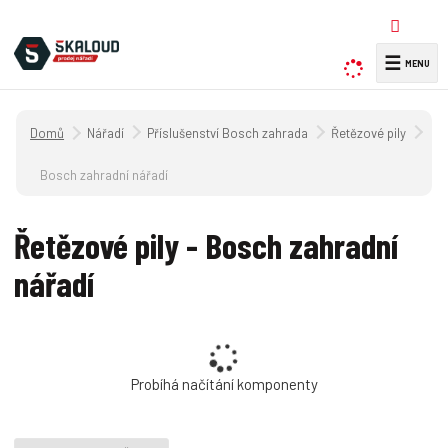
☰
V
y
h
Úvodní strana
Nářadí
Příslušenství Bosch zahrada
Řetězové pily
l
e
Bosch zahradní nářadí
d
a
Řetězové pily - Bosch zahradní
t
nářadí
Probíhá načítání komponenty