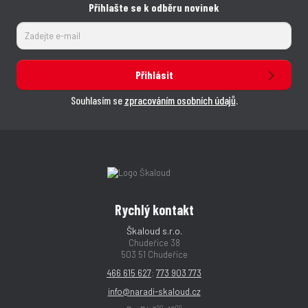
Přihlašte se k odběru novinek
Přihlásit
Souhlasím se
zpracováním osobních údajů
.
Rychlý kontakt
Škaloud s.r.o.
Chudeřice 38
503 51 Chudeřice
466 615 627
;
773 903 773
info@naradi-skaloud.cz
00
00