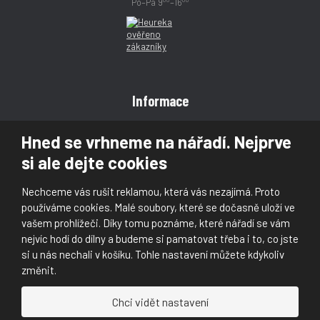
Po–Pá 9
–16
Informace
Obchodní podmínky
Hned se vrhneme na nářadí. Nejprve
Reklamace
si ale dejte cookies
Magazín
Poradna
Nechceme vás rušit reklamou, která vás nezajímá. Proto
Kontakt
používáme cookies. Malé soubory, které se dočasně uloží ve
vašem prohlížeči. Díky tomu poznáme, které nářadí se vám
nejvíc hodí do dílny a budeme si pamatovat třeba i to, co jste
si u nás nechali v košíku. Tohle nastavení můžete kdykoliv
změnit.
© 2026, Škaloud s.r.o.
Chci vidět nastavení
Prohlášení o přístupnosti
|
Ochrana osobních údajů (GDPR)
|
Mapa stránek