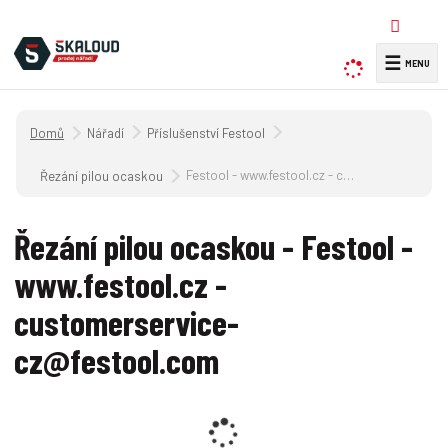
☰
V
y
h
Úvodní strana
Nářadí
Příslušenství Festool
l
e
Festool - www.festool.cz - customerservice-cz@festool.com
Řezání pilou ocaskou
d
a
Řezání pilou ocaskou - Festool -
t
www.festool.cz -
customerservice-
cz@festool.com