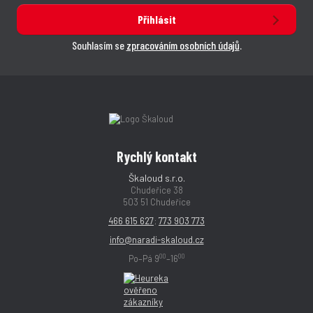
Přihlásit
Souhlasím se
zpracováním osobních údajů
.
Rychlý kontakt
Škaloud s.r.o.
Chudeřice 38
503 51 Chudeřice
466 615 627
;
773 903 773
info@naradi-skaloud.cz
00
00
Po–Pá 9
–16