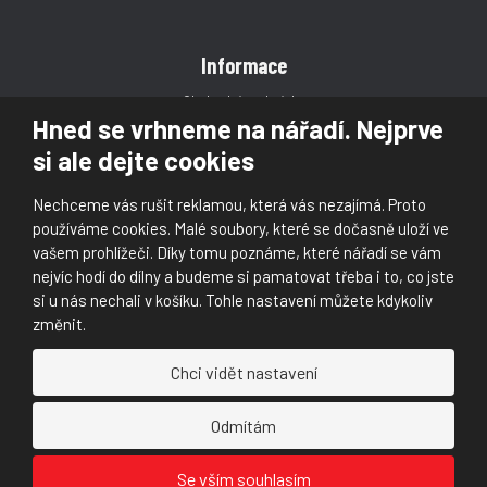
Informace
Obchodní podmínky
Hned se vrhneme na nářadí. Nejprve
Reklamace
si ale dejte cookies
Magazín
Poradna
Nechceme vás rušit reklamou, která vás nezajímá. Proto
Kontakt
používáme cookies. Malé soubory, které se dočasně uloží ve
vašem prohlížeči. Díky tomu poznáme, které nářadí se vám
nejvíc hodí do dílny a budeme si pamatovat třeba i to, co jste
si u nás nechali v košíku. Tohle nastavení můžete kdykoliv
změnit.
© 2026, Škaloud s.r.o.
Chci vidět nastavení
Prohlášení o přístupnosti
|
Ochrana osobních údajů (GDPR)
|
Mapa stránek
|
|
Nastavení cookies
Odmítám
Náš
Náš
Se vším souhlasím