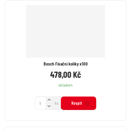
i
i
t
t
t
p
m
m
o
n
n
č
o
o
ž
e
ž
s
s
t
t
t
v
v
í
í
Bosch Fixační kolíky x100
478,00 Kč
skladem
N
Z
Koupit
ks
a
S
m
v
n
ě
ý
í
n
š
ž
i
i
i