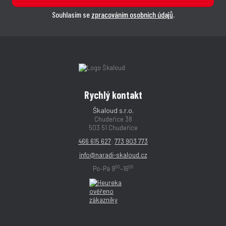
Souhlasím se
zpracováním osobních údajů
.
Rychlý kontakt
Škaloud s.r.o.
Chudeřice 38
503 51 Chudeřice
466 615 627
;
773 903 773
info@naradi-skaloud.cz
00
00
Po–Pá 9
–16