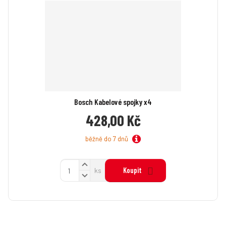
t
t
t
p
m
m
o
n
n
č
o
o
ž
e
ž
s
s
t
t
t
v
v
í
í
Bosch Kabelové spojky x4
428,00 Kč
běžně do 7 dnů
N
Z
Koupit
ks
a
S
m
v
n
ě
ý
í
n
š
ž
i
i
i
t
t
t