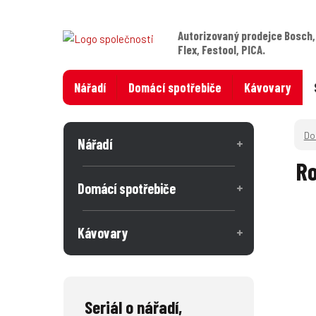
Autorizovaný prodejce Bosch,
Flex, Festool, PICA.
Nářadí
Domácí spotřebiče
Kávovary
Nářadí
Ro
Domácí spotřebiče
Kávovary
Seriál o nářadí,