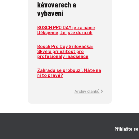
kávovarech a
vybavení
BOSCH PRO DAY je za námi:
Děkujeme, že jste dorazili
Bosch Pro Day Grilovačka:
Skvělá příležitost pro
profesionály i nadšence
Zahrada se probouzí. Máte na
ni to pravé?
Archiv článků
Přihlašte se