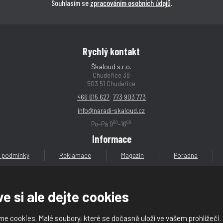
Souhlasím se
zpracováním osobních údajů
.
Rychlý kontakt
Škaloud s.r.o.
Chudeřice 38
503 51 Chudeřice
466 615 627
;
773 903 773
info@naradi-skaloud.cz
00
00
Po–Pá 9
–16
Informace
 podmínky
Reklamace
Magazín
Poradna
e si ale dejte cookies
e cookies. Malé soubory, které se dočasně uloží ve vašem prohlížeči.
loud s.r.o.