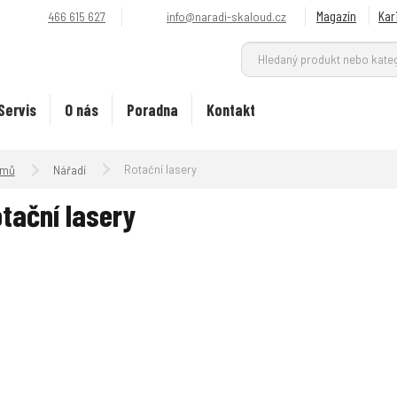
Magazín
Kar
466 615 627
info@naradi-skaloud.cz
Servis
O nás
Poradna
Kontakt
Úvodní strana
Rotační lasery
Nářadí
tační lasery