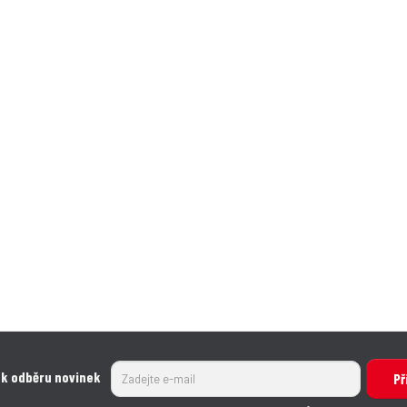
 k odběru novinek
Př