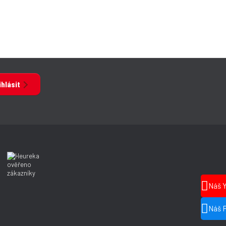
ihlásit
Náš 
Náš 