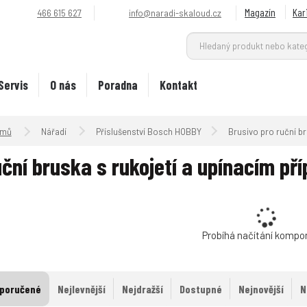
Magazín
Kar
466 615 627
info@naradi-skaloud.cz
Servis
O nás
Poradna
Kontakt
Úvodní strana
Nářadí
Příslušenství Bosch HOBBY
Brusivo pro ruční b
ční bruska s rukojetí a upínacím př
Probíhá načítání kompo
poručené
Nejlevnější
Nejdražší
Dostupné
Nejnovější
N