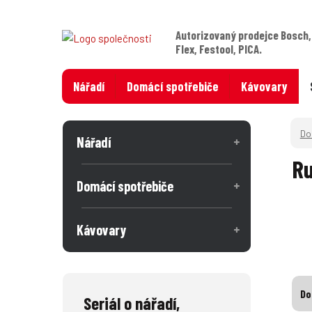
Autorizovaný prodejce Bosch,
Flex, Festool, PICA.
Nářadí
Domácí spotřebiče
Kávovary
Nářadí
Ru
Domácí spotřebiče
Kávovary
Do
Seriál o nářadí,