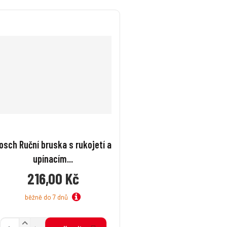
osch Ruční bruska s rukojetí a
upínacím...
216,00 Kč
běžně do 7 dnů
N
Z