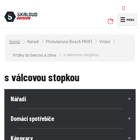
☰
V
y
h
Úvodní strana
Nářadí
Příslušenství Bosch PROFI
Vrtání
l
e
s válcovou stopkou
Vrtáky do betonu a zdiva
d
a
s válcovou stopkou
t
Nářadí
Domácí spotřebiče
Kávovary