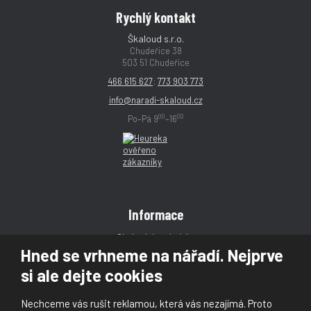
Rychlý kontakt
Škaloud s.r.o.
Chudeřice 38
503 51 Chudeřice
466 615 627
;
773 903 773
info@naradi-skaloud.cz
00
00
Po–Pá 9
–16
Informace
Obchodní podmínky
Hned se vrhneme na nářadí. Nejprve
Reklamace
si ale dejte cookies
Magazín
Poradna
Nechceme vás rušit reklamou, která vás nezajímá. Proto